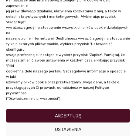
NASI PRELEGENCI
Na naszej stronie internetowej stosujemy pliki cookie w celu
zapewnienie
jej prawidłowego działania, ułatwienia korzystania z niej, a także w
celach statystycznych i marketingowych. Wybierając przycisk
"Akceptuję"
wyrażasz zgodę na stosowanie wszystkich plików cookie działających
na
naszej stronie internetowej. Jeśli chcesz wyrazić zgodę na stosowanie
tylko niektórych plików cookie, wybierz przycisk "Ustawienia",
skonfiguruj
swoje preferencje i następnie wybierz przycisk "Zapisz". Pamiętaj, że
możesz zmienić swoje ustawienia w każdym czasie klikając przycisk
"Pliki
cookie" na dole naszego portalu. Szczegółowe informacje o sposobie,
w jaki
używamy plików cookie oraz przetwarzamy Twoje dane, a także o
przysługujących Ci prawach, odnajdziesz w naszej Polityce
prywatności
Mec. Marta Stanisławska
("Oświadczenie o prywatności").
AKCEPTUJĘ
USTAWIENIA