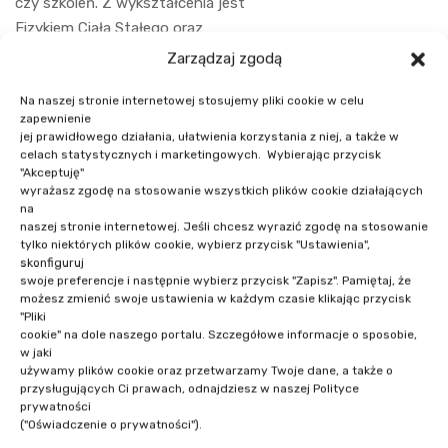
czy szkoleń. Z wykształcenia jest
Fizykiem Ciała Stałego oraz
specjalistą od Hurtowni Danych i BI, a
Zarządzaj zgodą
z zamiłowania fizykiem
Na naszej stronie internetowej stosujemy pliki cookie w celu
statystycznym.
zapewnienie
jej prawidłowego działania, ułatwienia korzystania z niej, a także w
celach statystycznych i marketingowych. Wybierając przycisk
"Akceptuję"
wyrażasz zgodę na stosowanie wszystkich plików cookie działających
na
naszej stronie internetowej. Jeśli chcesz wyrazić zgodę na stosowanie
tylko niektórych plików cookie, wybierz przycisk "Ustawienia",
skonfiguruj
swoje preferencje i następnie wybierz przycisk "Zapisz". Pamiętaj, że
NASI PRELEGENCI
możesz zmienić swoje ustawienia w każdym czasie klikając przycisk
"Pliki
cookie" na dole naszego portalu. Szczegółowe informacje o sposobie,
w jaki
używamy plików cookie oraz przetwarzamy Twoje dane, a także o
przysługujących Ci prawach, odnajdziesz w naszej Polityce
prywatności
("Oświadczenie o prywatności").