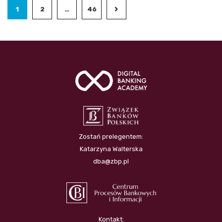
1
2
…
46
Zostań prelegentem:
Katarzyna Walterska
dba@zbp.pl
Kontakt: