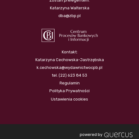
Zostań prelegentem:
Katarzyna Walterska
dba@zbp.pl
Kontakt:
Katarzyna Cechowska-Jastrzębska
k.cechowska@wydawnictwocpb.pl
tel. (22) 623 84 53
Regulamin
Polityka Prywatności
Ustawienia cookies
powered by