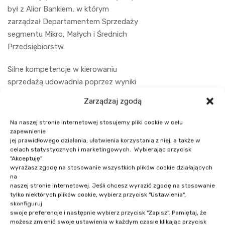
był z Alior Bankiem, w którym
zarządzał Departamentem Sprzedaży
segmentu Mikro, Małych i Średnich
Przedsiębiorstw.
Silne kompetencje w kierowaniu
sprzedażą udowadnia poprzez wyniki
– wzrost realizacji celów
Zarządzaj zgodą
sprzedażowych i podnoszenie
kluczowych KPI. Posiada zdolność do
Na naszej stronie internetowej stosujemy pliki cookie w celu
budowania silnych zespołów, dlatego
zapewnienie
jej prawidłowego działania, ułatwienia korzystania z niej, a także w
wielokrotnie inicjował i wdrażał
celach statystycznych i marketingowych. Wybierając przycisk
zmiany struktur oraz powoływał do
"Akceptuję"
wyrażasz zgodę na stosowanie wszystkich plików cookie działających
działania nowe jednostki, zwiększając
na
efektywność na poziomie
naszej stronie internetowej. Jeśli chcesz wyrazić zgodę na stosowanie
kompetencji i zasobów.
tylko niektórych plików cookie, wybierz przycisk "Ustawienia",
skonfiguruj
swoje preferencje i następnie wybierz przycisk "Zapisz". Pamiętaj, że
możesz zmienić swoje ustawienia w każdym czasie klikając przycisk