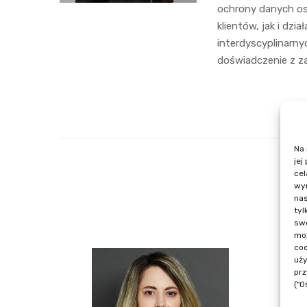
ochrony danych os
klientów, jak i dzi
interdyscyplinarn
doświadczenie z za
Na 
jej
cel
wyr
nas
tyl
swo
moż
coo
uży
prz
("O