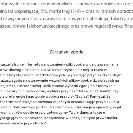
obowych i regulacji konsumenckich – zarówno w odniesieniu do 
ałalności wspierającej (np. marketing i HR) – oraz w ramach dorad
ych związanych z zastosowaniem nowych technologii, takich jak 
kresu prawa telekomunikacyjnego oraz prawa regulacji rynku fin
Zarządzaj zgodą
naszej stronie internetowej stosujemy pliki cookie w celu zapewnienie
 prawidłowego działania, ułatwienia korzystania z niej, a także w
ach statystycznych i marketingowych. Wybierając przycisk "Akceptuję"
ażasz zgodę na stosowanie wszystkich plików cookie działających na
NASI PRELEGENCI
zej stronie internetowej. Jeśli chcesz wyrazić zgodę na stosowanie
ko niektórych plików cookie, wybierz przycisk "Ustawienia", skonfiguruj
je preferencje i następnie wybierz przycisk "Zapisz". Pamiętaj, że
esz zmienić swoje ustawienia w każdym czasie klikając przycisk "Pliki
kie" na dole naszego portalu. Szczegółowe informacje o sposobie, w jaki
wamy plików cookie oraz przetwarzamy Twoje dane, a także o
ysługujących Ci prawach, odnajdziesz w naszej Polityce prywatności
świadczenie o prywatności").