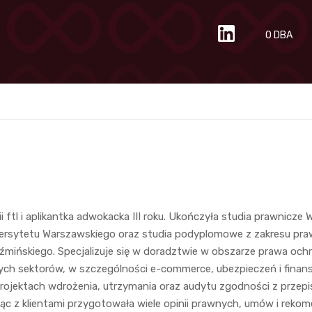
O DBA
i ftl i aplikantka adwokacka III roku. Ukończyła studia prawnicze 
wersytetu Warszawskiego oraz studia podyplomowe z zakresu pra
źmińskiego. Specjalizuje się w doradztwie w obszarze prawa o
ch sektorów, w szczególności e-commerce, ubezpieczeń i finan
rojektach wdrożenia, utrzymania oraz audytu zgodności z przepi
c z klientami przygotowała wiele opinii prawnych, umów i rekom