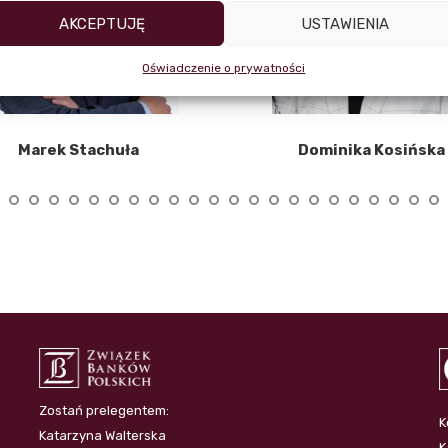
AKCEPTUJĘ
USTAWIENIA
Oświadczenie o prywatności
Marek Stachuła
Dominika Kosińska
Zostań prelegentem:
K
Katarzyna Walterska
K