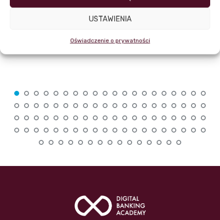
USTAWIENIA
Oświadczenie o prywatności
Mec. Marta Stanisławska