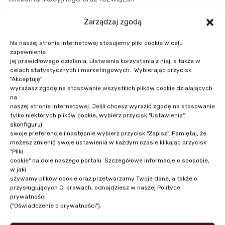
z obszaru bezpieczeństwa w zakresie
Zarządzaj zgodą
podpisu elektronicznego i tożsamości
cyfrowej.
Na naszej stronie internetowej stosujemy pliki cookie w celu
zapewnienie
jej prawidłowego działania, ułatwienia korzystania z niej, a także w
celach statystycznych i marketingowych. Wybierając przycisk
"Akceptuję"
wyrażasz zgodę na stosowanie wszystkich plików cookie działających
na
naszej stronie internetowej. Jeśli chcesz wyrazić zgodę na stosowanie
tylko niektórych plików cookie, wybierz przycisk "Ustawienia",
skonfiguruj
swoje preferencje i następnie wybierz przycisk "Zapisz". Pamiętaj, że
NASI PRELEGENCI
możesz zmienić swoje ustawienia w każdym czasie klikając przycisk
"Pliki
cookie" na dole naszego portalu. Szczegółowe informacje o sposobie,
w jaki
używamy plików cookie oraz przetwarzamy Twoje dane, a także o
przysługujących Ci prawach, odnajdziesz w naszej Polityce
prywatności
("Oświadczenie o prywatności").