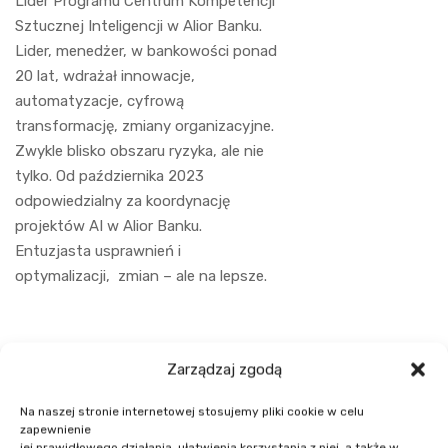
Lider Programu Centrum Kompetencji
Sztucznej Inteligencji w Alior Banku.
Lider, menedżer, w bankowości ponad
20 lat, wdrażał innowacje,
automatyzacje, cyfrową
transformację, zmiany organizacyjne.
Zwykle blisko obszaru ryzyka, ale nie
tylko. Od października 2023
odpowiedzialny za koordynację
projektów AI w Alior Banku.
Entuzjasta usprawnień i
optymalizacji, zmian – ale na lepsze.
Zarządzaj zgodą
Na naszej stronie internetowej stosujemy pliki cookie w celu
zapewnienie
jej prawidłowego działania, ułatwienia korzystania z niej, a także w