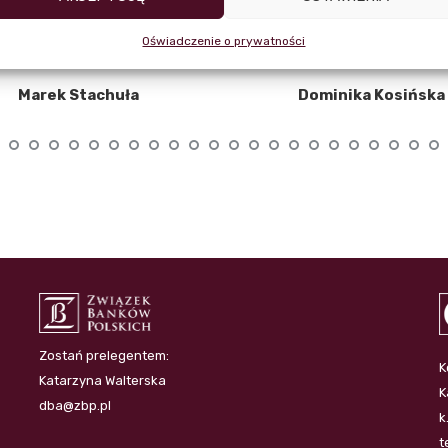
Oświadczenie o prywatności
Marek Stachuła
Dominika Kosińska
Zostań prelegentem:
K
Katarzyna Walterska
K
dba@zbp.pl
k
t