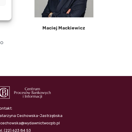
Maciej Mackiewicz
P
ontakt:
atarzyna Cechowska-Jastrzębska
.cechowska@wydawnictwocpb.pl
el. (22) 623 84 53