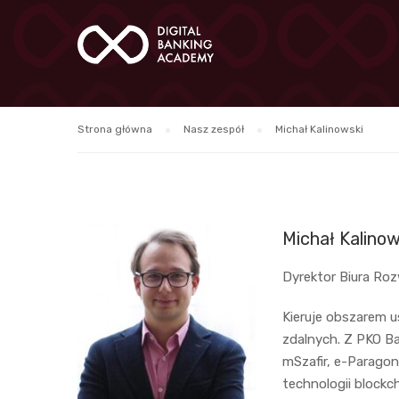
Strona główna
Nasz zespół
Michał Kalinowski
Michał Kalinow
Dyrektor Biura Ro
Kieruje obszarem u
zdalnych. Z PKO Ba
mSzafir, e-Paragon
technologii blockc