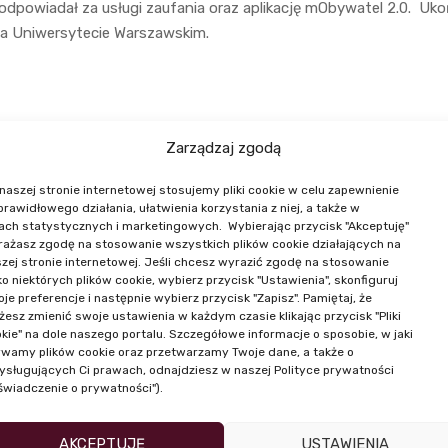
 odpowiadał za usługi zaufania oraz aplikację mObywatel 2.0. Uko
a Uniwersytecie Warszawskim.
Zarządzaj zgodą
naszej stronie internetowej stosujemy pliki cookie w celu zapewnienie
 prawidłowego działania, ułatwienia korzystania z niej, a także w
ach statystycznych i marketingowych. Wybierając przycisk "Akceptuję"
NASI PRELEGENCI
ażasz zgodę na stosowanie wszystkich plików cookie działających na
zej stronie internetowej. Jeśli chcesz wyrazić zgodę na stosowanie
ko niektórych plików cookie, wybierz przycisk "Ustawienia", skonfiguruj
je preferencje i następnie wybierz przycisk "Zapisz". Pamiętaj, że
esz zmienić swoje ustawienia w każdym czasie klikając przycisk "Pliki
kie" na dole naszego portalu. Szczegółowe informacje o sposobie, w jaki
wamy plików cookie oraz przetwarzamy Twoje dane, a także o
ysługujących Ci prawach, odnajdziesz w naszej Polityce prywatności
świadczenie o prywatności").
AKCEPTUJĘ
USTAWIENIA