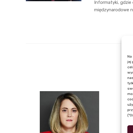
Informatyki, gdzie
międzynarodowe n
Na 
jej
cel
wyr
nas
tyl
swo
moż
coo
uży
prz
("O