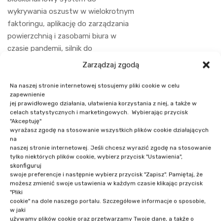
wykrywania oszustw w wielokrotnym
faktoringu, aplikację do zarządzania
powierzchnią i zasobami biura w
czasie pandemii, silnik do
przetwarzania płatności
Zarządzaj zgodą
bezgotówkowych u czołowego
dostawcy we Włoszech oraz oparte o
Na naszej stronie internetowej stosujemy pliki cookie w celu
zapewnienie
blockchain narzędzie do onboardingu
jej prawidłowego działania, ułatwienia korzystania z niej, a także w
klientów instytucji finansowych.
celach statystycznych i marketingowych. Wybierając przycisk
"Akceptuję"
wyrażasz zgodę na stosowanie wszystkich plików cookie działających
na
naszej stronie internetowej. Jeśli chcesz wyrazić zgodę na stosowanie
tylko niektórych plików cookie, wybierz przycisk "Ustawienia",
skonfiguruj
swoje preferencje i następnie wybierz przycisk "Zapisz". Pamiętaj, że
możesz zmienić swoje ustawienia w każdym czasie klikając przycisk
"Pliki
cookie" na dole naszego portalu. Szczegółowe informacje o sposobie,
NASI PRELEGENCI
w jaki
używamy plików cookie oraz przetwarzamy Twoje dane, a także o