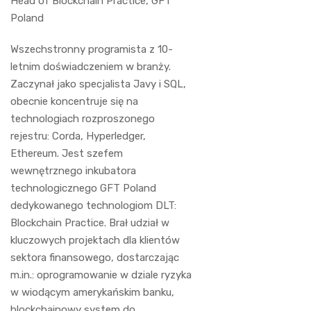
Head of Blockchain Practice, GFT
Poland
Wszechstronny programista z 10-
letnim doświadczeniem w branży.
Zaczynał jako specjalista Javy i SQL,
obecnie koncentruje się na
technologiach rozproszonego
rejestru: Corda, Hyperledger,
Ethereum. Jest szefem
wewnętrznego inkubatora
technologicznego GFT Poland
dedykowanego technologiom DLT:
Blockchain Practice. Brał udział w
kluczowych projektach dla klientów
sektora finansowego, dostarczając
m.in.: oprogramowanie w dziale ryzyka
w wiodącym amerykańskim banku,
blockchainowy system do