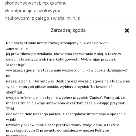
skondensowanej, np. grafenu.
Współpracuje z czołowymi
naukowcami z całego świata, m.in. z
Wielkiej Brytanii, Niemiec, Szwajcarii,
Zarządzaj zgodą
Włoch i Australii. Jest ekspertem
polskich i międzynarodowych
Na naszej stronie internetowej stosujemy pliki cookie w celu
instytucji.
zapewnienie
jej prawidłowego działania, ułatwienia korzystania z niej, a także w
celach statystycznych i marketingowych. Wybierając przycisk
"Akceptuję"
wyrażasz zgodę na stosowanie wszystkich plików cookie działających
na
naszej stronie internetowej. Jeśli chcesz wyrazić zgodę na stosowanie
tylko niektórych plików cookie, wybierz przycisk "Ustawienia",
skonfiguruj
swoje preferencje i następnie wybierz przycisk "Zapisz". Pamiętaj, że
możesz zmienić swoje ustawienia w każdym czasie klikając przycisk
NASI PRELEGENCI
"Pliki
cookie" na dole naszego portalu. Szczegółowe informacje o sposobie,
w jaki
używamy plików cookie oraz przetwarzamy Twoje dane, a także o
przysługujących Ci prawach, odnajdziesz w naszej Polityce
prywatności