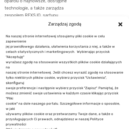
oparciu o najnowsze, dostępne
technologie, a także zarządza
zespołem REXS.IO, sartupu
dostarczającego usługi notaryzacji
Zarządzaj zgodą
danych z wykorzystaniem technologii
Na naszej stronie internetowej stosujemy pliki cookie w celu
blockchain.
zapewnienie
jej prawidłowego działania, ułatwienia korzystania z niej, a także w
celach statystycznych i marketingowych. Wybierając przycisk
"Akceptuję"
wyrażasz zgodę na stosowanie wszystkich plików cookie działających
na
naszej stronie internetowej. Jeśli chcesz wyrazić zgodę na stosowanie
tylko niektórych plików cookie, wybierz przycisk "Ustawienia",
skonfiguruj
swoje preferencje i następnie wybierz przycisk "Zapisz". Pamiętaj, że
NASI PRELEGENCI
możesz zmienić swoje ustawienia w każdym czasie klikając przycisk
"Pliki
cookie" na dole naszego portalu. Szczegółowe informacje o sposobie,
w jaki
używamy plików cookie oraz przetwarzamy Twoje dane, a także o
przysługujących Ci prawach, odnajdziesz w naszej Polityce
prywatności