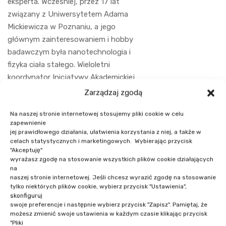
eksperta. Wcześniej, przez 17 lat
związany z Uniwersytetem Adama
Mickiewicza w Poznaniu, a jego
głównym zainteresowaniem i hobby
badawczym była nanotechnologia i
fizyka ciała stałego. Wieloletni
koordynator Inicjatywy Akademickiej
IBM oraz pasjonat technologii open
Zarządzaj zgodą
source. Swoje doświadczenie w
Na naszej stronie internetowej stosujemy pliki cookie w celu
dziedzinie IT propagował przez wiele
zapewnienie
lat organizując bardzo popularne
jej prawidłowego działania, ułatwienia korzystania z niej, a także w
wykłady z zakresu technologii
celach statystycznych i marketingowych. Wybierając przycisk
"Akceptuję"
komputerowych na wielu uczelniach
wyrażasz zgodę na stosowanie wszystkich plików cookie działających
w kraju i zagranicą.
na
naszej stronie internetowej. Jeśli chcesz wyrazić zgodę na stosowanie
tylko niektórych plików cookie, wybierz przycisk "Ustawienia",
skonfiguruj
swoje preferencje i następnie wybierz przycisk "Zapisz". Pamiętaj, że
możesz zmienić swoje ustawienia w każdym czasie klikając przycisk
"Pliki