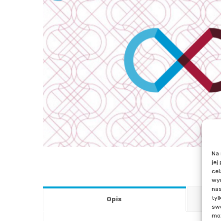
Na 
jej
cel
wyr
nas
tyl
Opis
swo
moż