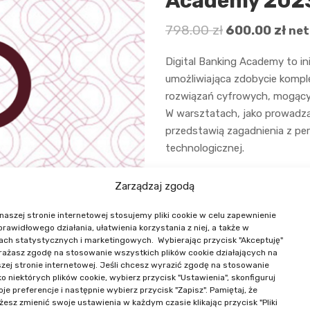
Academy 202
798.00
zł
600.00
zł
net
Digital Banking Academy to i
umożliwiająca zdobycie komp
rozwiązań cyfrowych, mogący
W warsztatach, jako prowadzący
przedstawią zagadnienia z per
technologicznej.
Brak w magazynie
Zarządzaj zgodą
Kategoria:
Warsztat
naszej stronie internetowej stosujemy pliki cookie w celu zapewnienie
 prawidłowego działania, ułatwienia korzystania z niej, a także w
Udostępnij:
ach statystycznych i marketingowych. Wybierając przycisk "Akceptuję"
ażasz zgodę na stosowanie wszystkich plików cookie działających na
zej stronie internetowej. Jeśli chcesz wyrazić zgodę na stosowanie
ko niektórych plików cookie, wybierz przycisk "Ustawienia", skonfiguruj
Agenda
Prelegenci
je preferencje i następnie wybierz przycisk "Zapisz". Pamiętaj, że
esz zmienić swoje ustawienia w każdym czasie klikając przycisk "Pliki