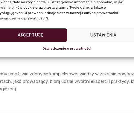
kie" na dole naszego portalu. Szczegółowe informacje o sposobie, w jaki
wamy plików cookie oraz przetwarzamy Twoje dane, a także o
ysługujących Ci prawach, odnajdziesz w naszej Polityce prywatności
świadczenie o prywatności").
AKCEPTUJĘ
USTAWIENIA
yjna Związku Banków Polskich. Chcąc sprostać wyzwaniom ery tr
chnologiom, musimy nieustannie śledzić działania liderów i kon
Oświadczenie o prywatności
e zawsze jest to proste, stąd pomysł na usystematyzowanie i upo
ademy umożliwia zdobycie kompleksowej wiedzy w zakresie nowo
ch, jako prowadzący, biorą udział wybitni eksperci i praktycy, 
ogicznej.