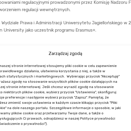
powaniami regulacyjnymi prowadzonymi przez Komisję Nadzoru
tworzeniem regulacji wewnętrznych.
 Wydziale Prawa i Administracji Uniwersytetu Jagiellońskiego w 2
n University jako uczestnik programu Erasmus+.
Zarządzaj zgodą
naszej stronie internetowej stosujemy pliki cookie w celu zapewnienie
 prawidłowego działania, ułatwienia korzystania z niej, a także w
ach statystycznych i marketingowych. Wybierając przycisk "Akceptuję"
ażasz zgodę na stosowanie wszystkich plików cookie działających na
NASI PRELEGENCI
zej stronie internetowej. Jeśli chcesz wyrazić zgodę na stosowanie
ko niektórych plików cookie, wybierz przycisk "Ustawienia", skonfiguruj
je preferencje i następnie wybierz przycisk "Zapisz". Pamiętaj, że
esz zmienić swoje ustawienia w każdym czasie klikając przycisk "Pliki
kie" na dole naszego portalu. Szczegółowe informacje o sposobie, w jaki
wamy plików cookie oraz przetwarzamy Twoje dane, a także o
ysługujących Ci prawach, odnajdziesz w naszej Polityce prywatności
świadczenie o prywatności").