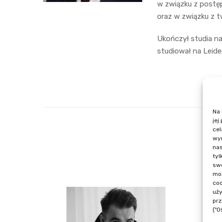
w związku z postę
oraz w związku z 
Ukończył studia na
studiował na Leide
Na 
jej
cel
wyr
nas
tyl
swo
moż
coo
uży
prz
("O