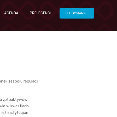
AGENDA
PRELEGENCI
LOGOWANIE
nek zespołu regulacji
i kryptoaktywów
twie w kwestiach
nież instytucjom