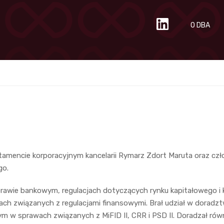
O DBA
amencie korporacyjnym kancelarii Rymarz Zdort Maruta oraz czło
go.
 prawie bankowym, regulacjach dotyczących rynku kapitałowego 
ach związanych z regulacjami finansowymi. Brał udział w doradz
ym w sprawach związanych z MiFID II, CRR i PSD II. Doradzał rów