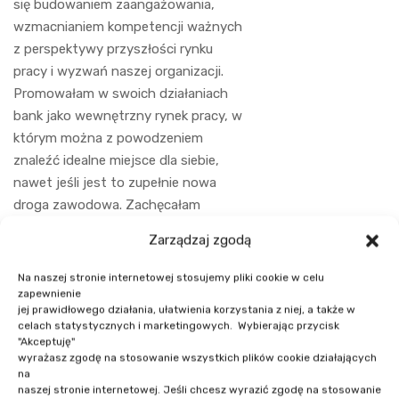
się budowaniem zaangażowania,
wzmacnianiem kompetencji ważnych
z perspektywy przyszłości rynku
pracy i wyzwań naszej organizacji.
Promowałam w swoich działaniach
bank jako wewnętrzny rynek pracy, w
którym można z powodzeniem
znaleźć idealne miejsce dla siebie,
nawet jeśli jest to zupełnie nowa
droga zawodowa. Zachęcałam
pracowników do świadomego
Zarządzaj zgodą
budowania swojej marki osobistej.
Na naszej stronie internetowej stosujemy pliki cookie w celu
Obecnie zajmuję się inicjatywami
zapewnienie
jej prawidłowego działania, ułatwienia korzystania z niej, a także w
związanymi ze wspieraniem
celach statystycznych i marketingowych. Wybierając przycisk
różnorodności oraz budowania
"Akceptuję"
przyjaznego (inkluzywnego) miejsca
wyrażasz zgodę na stosowanie wszystkich plików cookie działających
na
pracy tak, aby każdy z pracowników
naszej stronie internetowej. Jeśli chcesz wyrazić zgodę na stosowanie