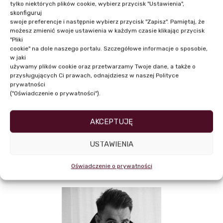
banku mógł powiedzieć „jestem u
tylko niektórych plików cookie, wybierz przycisk "Ustawienia",
siebie”. W codziennej pracy dbam o
skonfiguruj
swoje preferencje i następnie wybierz przycisk "Zapisz". Pamiętaj, że
dobrą atmosferę, wzajemne zaufanie,
możesz zmienić swoje ustawienia w każdym czasie klikając przycisk
wymianę doświadczeń i twórczy
"Pliki
cookie" na dole naszego portalu. Szczegółowe informacje o sposobie,
zapał.
w jaki
używamy plików cookie oraz przetwarzamy Twoje dane, a także o
przysługujących Ci prawach, odnajdziesz w naszej Polityce
prywatności
("Oświadczenie o prywatności").
AKCEPTUJĘ
USTAWIENIA
NASI PRELEGENCI
Oświadczenie o prywatności