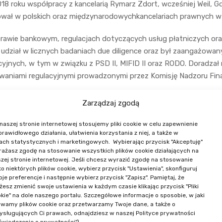
8 roku współpracy z kancelarią Rymarz Zdort, wcześniej Weil, 
cował w polskich oraz międzynarodowychkancelariach prawnych w
 prawie bankowym, regulacjach dotyczących usług płatniczych or
ł udział w licznych badaniach due diligence oraz był zaangażow
yjnych, w tym w związku z PSD II, MIFID II oraz RODO. Doradzał
waniami regulacyjnymi prowadzonymi przez Komisję Nadzoru Fi
Zarządzaj zgodą
naszej stronie internetowej stosujemy pliki cookie w celu zapewnienie
 prawidłowego działania, ułatwienia korzystania z niej, a także w
ach statystycznych i marketingowych. Wybierając przycisk "Akceptuję"
ażasz zgodę na stosowanie wszystkich plików cookie działających na
zej stronie internetowej. Jeśli chcesz wyrazić zgodę na stosowanie
ko niektórych plików cookie, wybierz przycisk "Ustawienia", skonfiguruj
NASI PRELEGENCI
je preferencje i następnie wybierz przycisk "Zapisz". Pamiętaj, że
esz zmienić swoje ustawienia w każdym czasie klikając przycisk "Pliki
kie" na dole naszego portalu. Szczegółowe informacje o sposobie, w jaki
wamy plików cookie oraz przetwarzamy Twoje dane, a także o
ysługujących Ci prawach, odnajdziesz w naszej Polityce prywatności
świadczenie o prywatności").