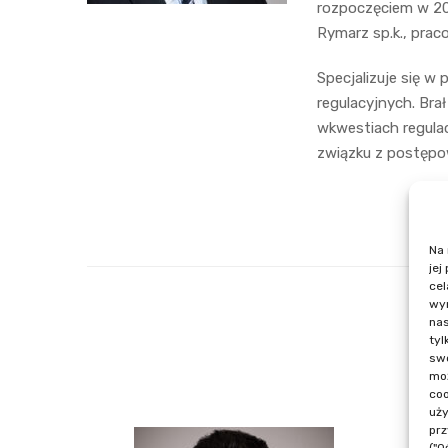
rozpoczęciem w 201
Rymarz sp.k., pra
Specjalizuje się w
regulacyjnych. Bra
wkwestiach regulac
związku z postępo
Na 
jej
cel
wyr
nas
tyl
swo
moż
coo
uży
prz
("O