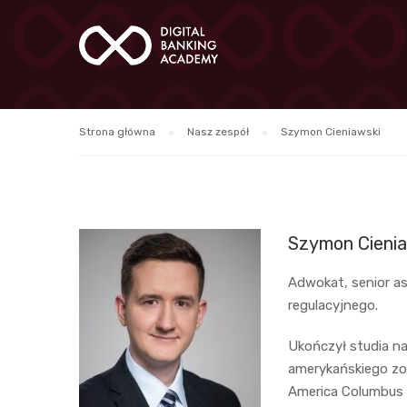
Strona główna
Nasz zespół
Szymon Cieniawski
Szymon Cienia
Adwokat, senior as
regulacyjnego.
Ukończył studia na
amerykańskiego zor
America Columbus 