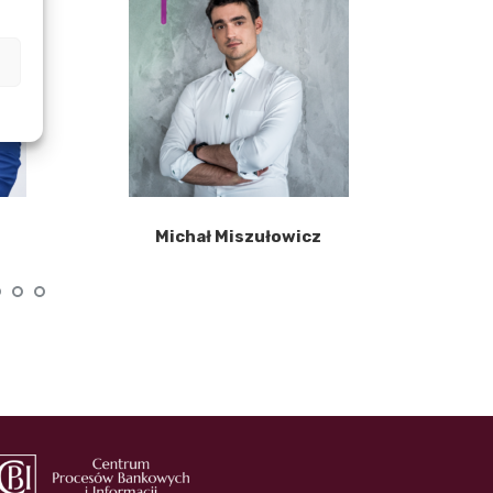
Michał Miszułowicz
Ew