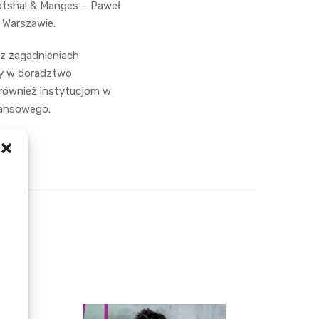
Gotshal & Manges – Paweł
 Warszawie.
az zagadnieniach
any w doradztwo
 również instytucjom w
nansowego.