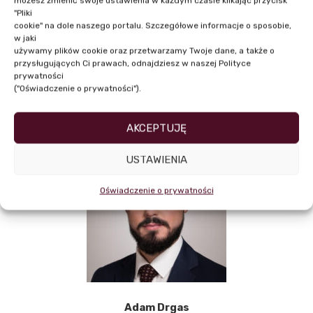
możesz zmienić swoje ustawienia w każdym czasie klikając przycisk
"Pliki
cookie" na dole naszego portalu. Szczegółowe informacje o sposobie,
w jaki
używamy plików cookie oraz przetwarzamy Twoje dane, a także o
przysługujących Ci prawach, odnajdziesz w naszej Polityce
prywatności
NASI PRELEGENCI
("Oświadczenie o prywatności").
AKCEPTUJĘ
USTAWIENIA
Oświadczenie o prywatności
Adam Drgas