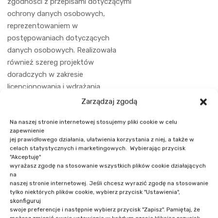
zgodności z przepisami dotyczącymi
ochrony danych osobowych,
reprezentowaniem w
postępowaniach dotyczących
danych osobowych. Realizowała
również szereg projektów
doradczych w zakresie
licencjonowania i wdrażania
oprogramowania oraz świadczenia
Zarządzaj zgodą
usług związanych z
Na naszej stronie internetowej stosujemy pliki cookie w celu
oprogramowaniem, w tym
zapewnienie
dotyczących „cloud computing” oraz
jej prawidłowego działania, ułatwienia korzystania z niej, a także w
blockchain, również w sektorach
celach statystycznych i marketingowych. Wybierając przycisk
"Akceptuję"
regulowanych. Jest członkiem
wyrażasz zgodę na stosowanie wszystkich plików cookie działających
Stowarzyszenia Prawa Nowych
na
Technologii.
naszej stronie internetowej. Jeśli chcesz wyrazić zgodę na stosowanie
tylko niektórych plików cookie, wybierz przycisk "Ustawienia",
skonfiguruj
swoje preferencje i następnie wybierz przycisk "Zapisz". Pamiętaj, że