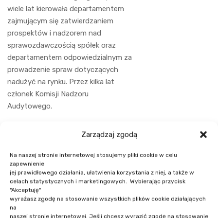
wiele lat kierowała departamentem
zajmującym się zatwierdzaniem
prospektów i nadzorem nad
sprawozdawczością spółek oraz
departamentem odpowiedzialnym za
prowadzenie spraw dotyczących
nadużyć na rynku. Przez kilka lat
członek Komisji Nadzoru
Audytowego.
Bierze udział w tworzeniu dobrych
Zarządzaj zgodą
praktyk. Członek Komitetu ds. Ładu
Korporacyjnego i współautor Dobrych
Na naszej stronie internetowej stosujemy pliki cookie w celu
Praktyk Spółek Notowanych.
zapewnienie
jej prawidłowego działania, ułatwienia korzystania z niej, a także w
Przewodnicząca Komisji Etyki
celach statystycznych i marketingowych. Wybierając przycisk
powołanej przy Izbie Zarządzających
"Akceptuję"
wyrażasz zgodę na stosowanie wszystkich plików cookie działających
Funduszami i Aktywami.
na
Współtworzyła wraz z grupą
naszej stronie internetowej. Jeśli chcesz wyrazić zgodę na stosowanie