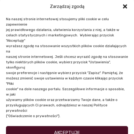
MBA Akademii Leona Koźmińskiego.
Zarządzaj zgodą
Na naszej stronie internetowej stosujemy pliki cookie w celu
zapewnienie
jej prawidłowego działania, ułatwienia korzystania z niej, a także w
celach statystycznych i marketingowych. Wybierając przycisk
"Akceptuję"
wyrażasz zgodę na stosowanie wszystkich plików cookie działających
na
naszej stronie internetowej. Jeśli chcesz wyrazić zgodę na stosowanie
NASI PRELEGENCI
tylko niektórych plików cookie, wybierz przycisk "Ustawienia",
skonfiguruj
swoje preferencje i następnie wybierz przycisk "Zapisz". Pamiętaj, że
możesz zmienić swoje ustawienia w każdym czasie klikając przycisk
"Pliki
cookie" na dole naszego portalu. Szczegółowe informacje o sposobie,
w jaki
używamy plików cookie oraz przetwarzamy Twoje dane, a także o
przysługujących Ci prawach, odnajdziesz w naszej Polityce
prywatności
("Oświadczenie o prywatności").
AKCEPTUJĘ