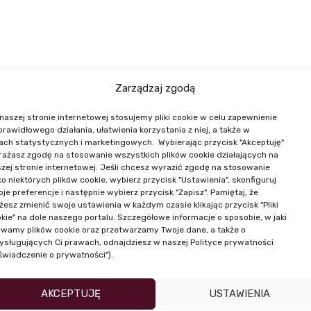
Zarządzaj zgodą
naszej stronie internetowej stosujemy pliki cookie w celu zapewnienie
NASI PRELEGENCI
 prawidłowego działania, ułatwienia korzystania z niej, a także w
ach statystycznych i marketingowych. Wybierając przycisk "Akceptuję"
ażasz zgodę na stosowanie wszystkich plików cookie działających na
zej stronie internetowej. Jeśli chcesz wyrazić zgodę na stosowanie
ko niektórych plików cookie, wybierz przycisk "Ustawienia", skonfiguruj
je preferencje i następnie wybierz przycisk "Zapisz". Pamiętaj, że
esz zmienić swoje ustawienia w każdym czasie klikając przycisk "Pliki
kie" na dole naszego portalu. Szczegółowe informacje o sposobie, w jaki
wamy plików cookie oraz przetwarzamy Twoje dane, a także o
ysługujących Ci prawach, odnajdziesz w naszej Polityce prywatności
świadczenie o prywatności").
AKCEPTUJĘ
USTAWIENIA