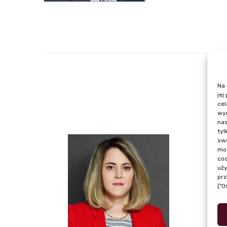
Na 
jej
cel
wyr
nas
tyl
swo
moż
coo
uży
prz
("O