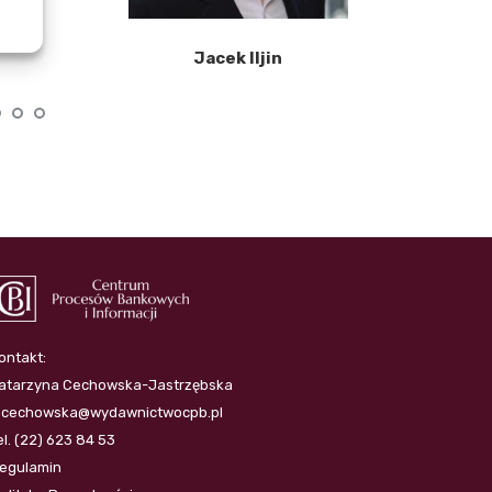
Jacek Iljin
ontakt:
atarzyna Cechowska-Jastrzębska
.cechowska@wydawnictwocpb.pl
el. (22) 623 84 53
egulamin