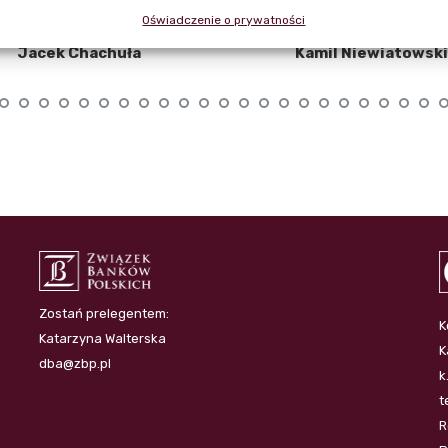
Oświadczenie o prywatności
Jacek Chachuła
Kamil Niewiatowski
Zostań prelegentem:
K
Katarzyna Walterska
K
dba@zbp.pl
k
t
R