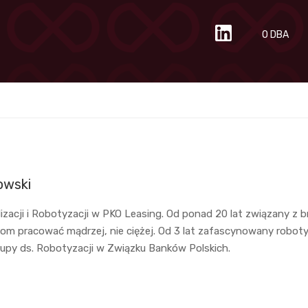
O DBA
owski
izacji i Robotyzacji w PKO Leasing. Od ponad 20 lat związany z b
om pracować mądrzej, nie ciężej. Od 3 lat zafascynowany robot
upy ds. Robotyzacji w Związku Banków Polskich.