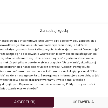
Zarządzaj zgodą
naszej stronie internetowej stosujemy pliki cookie w celu zapewnienie
NASI PRELEGENCI
 prawidłowego działania, ułatwienia korzystania z niej, a także w
ach statystycznych i marketingowych. Wybierając przycisk "Akceptuję"
ażasz zgodę na stosowanie wszystkich plików cookie działających na
zej stronie internetowej. Jeśli chcesz wyrazić zgodę na stosowanie
ko niektórych plików cookie, wybierz przycisk "Ustawienia", skonfiguruj
je preferencje i następnie wybierz przycisk "Zapisz". Pamiętaj, że
esz zmienić swoje ustawienia w każdym czasie klikając przycisk "Pliki
kie" na dole naszego portalu. Szczegółowe informacje o sposobie, w jaki
wamy plików cookie oraz przetwarzamy Twoje dane, a także o
ysługujących Ci prawach, odnajdziesz w naszej Polityce prywatności
świadczenie o prywatności").
AKCEPTUJĘ
USTAWIENIA