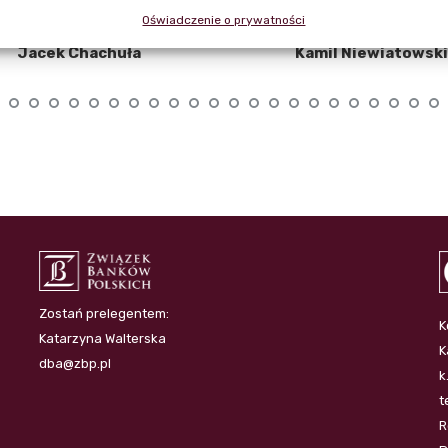
Oświadczenie o prywatności
Jacek Chachuła
Kamil Niewiatowski
Zostań prelegentem:
K
Katarzyna Walterska
K
dba@zbp.pl
k
t
R