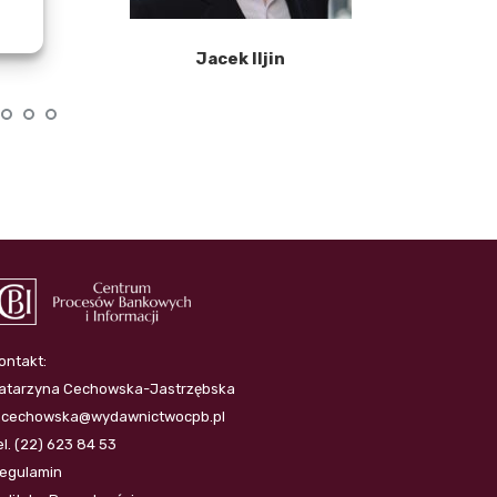
Jacek Iljin
ontakt:
atarzyna Cechowska-Jastrzębska
.cechowska@wydawnictwocpb.pl
el. (22) 623 84 53
egulamin