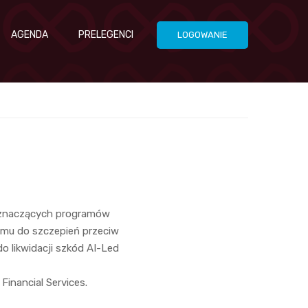
AGENDA
PRELEGENCI
LOGOWANIE
 znaczących programów
emu do szczepień przeciw
 likwidacji szkód AI-Led
inancial Services.