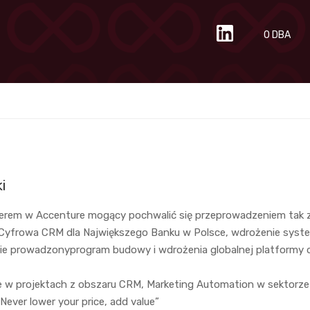
O DBA
i
erem w Accenture mogący pochwalić się przeprowadzeniem tak
 Cyfrowa CRM dla Największego Banku w Polsce, wdrożenie syst
ie prowadzonyprogram budowy i wdrożenia globalnej platformy do
le w projektach z obszaru CRM, Marketing Automation w sektorze F
Never lower your price, add value”