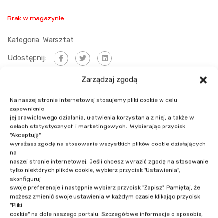
Brak w magazynie
Kategoria:
Warsztat
Udostępnij:
Zarządzaj zgodą
Opis
Agenda
Na naszej stronie internetowej stosujemy pliki cookie w celu
Prelegenci
Szczegóły wydarzenia
zapewnienie
jej prawidłowego działania, ułatwienia korzystania z niej, a także w
celach statystycznych i marketingowych. Wybierając przycisk
"Akceptuję"
wyrażasz zgodę na stosowanie wszystkich plików cookie działających
na
naszej stronie internetowej. Jeśli chcesz wyrazić zgodę na stosowanie
Opis
tylko niektórych plików cookie, wybierz przycisk "Ustawienia",
skonfiguruj
swoje preferencje i następnie wybierz przycisk "Zapisz". Pamiętaj, że
14 września 2019 r. weszła w życie dyrektywa
możesz zmienić swoje ustawienia w każdym czasie klikając przycisk
PSD2. Było to symboliczne otwarcie open
"Pliki
cookie" na dole naszego portalu. Szczegółowe informacje o sposobie,
bankingu, który nie osiągnął jeszcze pełnej