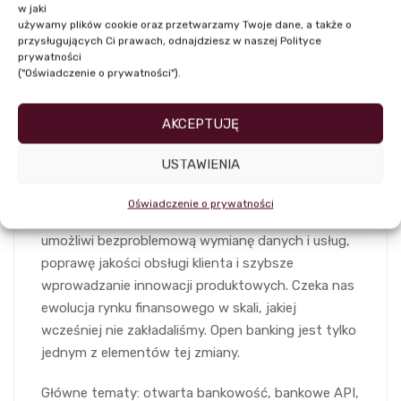
w jaki
dojrzałości. Już teraz wchodzimy w erę Open X
używamy plików cookie oraz przetwarzamy Twoje dane, a także o
będącej wyższym poziomem rozwoju bankowości i
przysługujących Ci prawach, odnajdziesz w naszej Polityce
prywatności
całego systemu finansowego. Open X to
("Oświadczenie o prywatności").
możliwość dla wszystkich podmiotów
wykorzystania tego, co jest w nich najlepsze, a
AKCEPTUJĘ
przede wszystkim możliwość połączenia sił
banków i fintechów. Open X ma być bardziej
USTAWIENIA
skuteczną, ustrukturyzowaną formą współpracy,
wspieraną przez standaryzację interfejsu API i
Oświadczenie o prywatności
wspólną analizę danych klientów. Era Open X
umożliwi bezproblemową wymianę danych i usług,
poprawę jakości obsługi klienta i szybsze
wprowadzanie innowacji produktowych. Czeka nas
ewolucja rynku finansowego w skali, jakiej
wcześniej nie zakładaliśmy. Open banking jest tylko
jednym z elementów tej zmiany.
Główne tematy: otwarta bankowość, bankowe API,