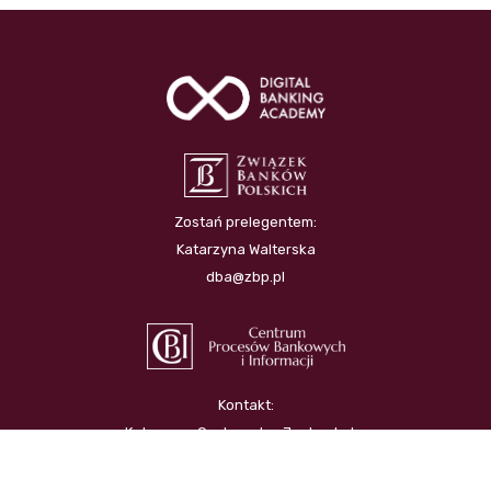
Zostań prelegentem:
Katarzyna Walterska
dba@zbp.pl
Kontakt:
Katarzyna Cechowska-Jastrzębska
k.cechowska@wydawnictwocpb.pl
tel. (22) 623 84 53