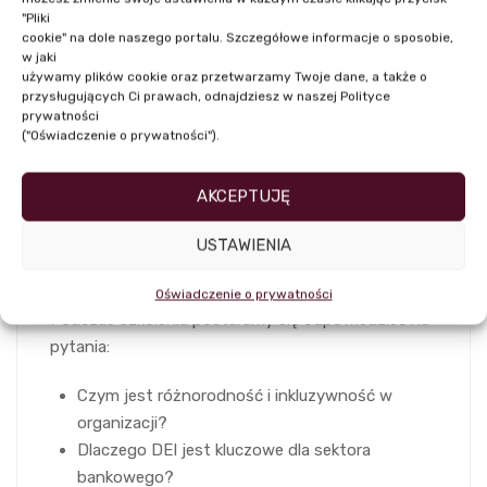
"Pliki
Dynamicznie zmieniający się rynek pracy, rosnące
cookie" na dole naszego portalu. Szczegółowe informacje o sposobie,
oczekiwania społeczne oraz regulacje branżowe
w jaki
używamy plików cookie oraz przetwarzamy Twoje dane, a także o
sprawiają, że budowanie kultury inkluzywnej i
przysługujących Ci prawach, odnajdziesz w naszej Polityce
różnorodnej organizacji staje się dziś jednym z
prywatności
kluczowych czynników sukcesu w sektorze
("Oświadczenie o prywatności").
finansowym. Banki, jako instytucje zaufania
publicznego, potrzebują środowiska pracy, które
AKCEPTUJĘ
wspiera innowacyjność, przeciwdziała wykluczeniu i
tworzy realnie równe szanse dla wszystkich
USTAWIENIA
pracowników oraz klientów.
Oświadczenie o prywatności
Podczas szkolenia postaramy się odpowiedzieć na
pytania:
Czym jest różnorodność i inkluzywność w
organizacji?
Dlaczego DEI jest kluczowe dla sektora
bankowego?