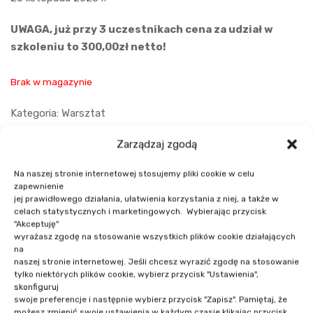
UWAGA, już przy 3 uczestnikach cena za udział w
szkoleniu to 300,00zł netto!
Brak w magazynie
Kategoria:
Warsztat
Udostępnij:
Zarządzaj zgodą
Na naszej stronie internetowej stosujemy pliki cookie w celu
Opis
Agenda
zapewnienie
jej prawidłowego działania, ułatwienia korzystania z niej, a także w
Prelegenci
Szczegóły wydarzenia
celach statystycznych i marketingowych. Wybierając przycisk
"Akceptuję"
wyrażasz zgodę na stosowanie wszystkich plików cookie działających
na
naszej stronie internetowej. Jeśli chcesz wyrazić zgodę na stosowanie
tylko niektórych plików cookie, wybierz przycisk "Ustawienia",
skonfiguruj
Opis
swoje preferencje i następnie wybierz przycisk "Zapisz". Pamiętaj, że
możesz zmienić swoje ustawienia w każdym czasie klikając przycisk