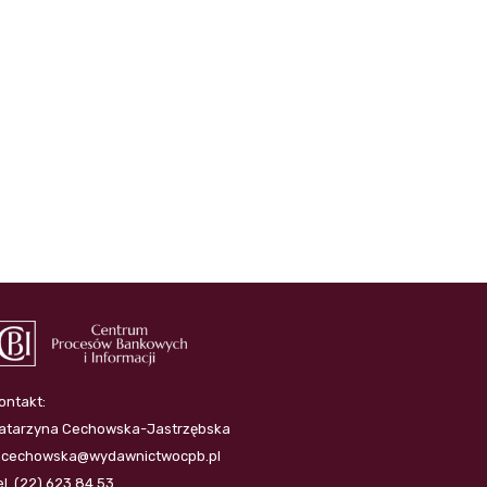
ontakt:
atarzyna Cechowska-Jastrzębska
.cechowska@wydawnictwocpb.pl
el. (22) 623 84 53