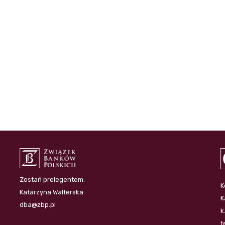
Zostań prelegentem:
K
Katarzyna Walterska
K
dba@zbp.pl
k
t