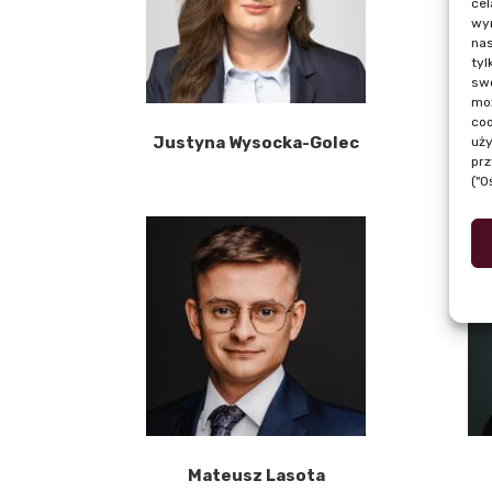
cel
wyr
nas
tyl
swo
moż
coo
Justyna Wysocka-Golec
uży
prz
("O
Mateusz Lasota