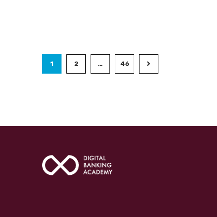
1
2
…
46