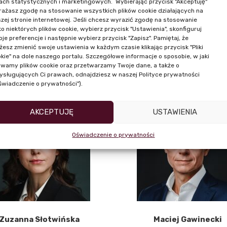
ach statystycznych i marketingowych. Wybierając przycisk "Akceptuję"
ażasz zgodę na stosowanie wszystkich plików cookie działających na
zej stronie internetowej. Jeśli chcesz wyrazić zgodę na stosowanie
ko niektórych plików cookie, wybierz przycisk "Ustawienia", skonfiguruj
je preferencje i następnie wybierz przycisk "Zapisz". Pamiętaj, że
esz zmienić swoje ustawienia w każdym czasie klikając przycisk "Pliki
kie" na dole naszego portalu. Szczegółowe informacje o sposobie, w jaki
Natalia Topczewska
Marta Jedlińska
wamy plików cookie oraz przetwarzamy Twoje dane, a także o
ysługujących Ci prawach, odnajdziesz w naszej Polityce prywatności
świadczenie o prywatności").
AKCEPTUJĘ
USTAWIENIA
Oświadczenie o prywatności
Zuzanna Słotwińska
Maciej Gawinecki