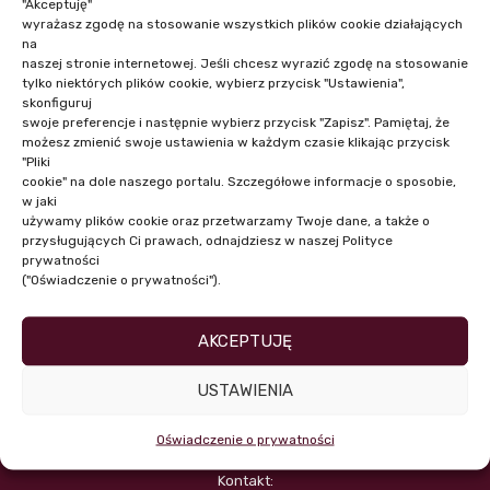
"Akceptuję"
wyrażasz zgodę na stosowanie wszystkich plików cookie działających
na
naszej stronie internetowej. Jeśli chcesz wyrazić zgodę na stosowanie
tylko niektórych plików cookie, wybierz przycisk "Ustawienia",
skonfiguruj
swoje preferencje i następnie wybierz przycisk "Zapisz". Pamiętaj, że
możesz zmienić swoje ustawienia w każdym czasie klikając przycisk
"Pliki
cookie" na dole naszego portalu. Szczegółowe informacje o sposobie,
w jaki
używamy plików cookie oraz przetwarzamy Twoje dane, a także o
przysługujących Ci prawach, odnajdziesz w naszej Polityce
prywatności
("Oświadczenie o prywatności").
Zostań prelegentem:
Katarzyna Walterska
AKCEPTUJĘ
dba@zbp.pl
USTAWIENIA
Oświadczenie o prywatności
Kontakt: