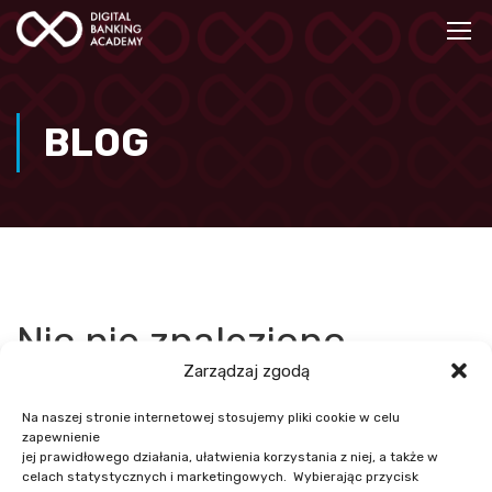
BLOG
Nic nie znaleziono
Zarządzaj zgodą
Na naszej stronie internetowej stosujemy pliki cookie w celu
Wygląda na to, że nie możemy znaleźć tego, czego szukasz.
zapewnienie
Być może wyszukiwanie może pomóc.
jej prawidłowego działania, ułatwienia korzystania z niej, a także w
celach statystycznych i marketingowych. Wybierając przycisk