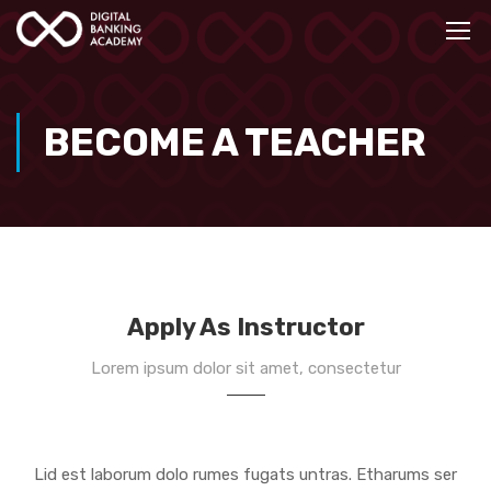
BECOME A TEACHER
Apply As Instructor
Lorem ipsum dolor sit amet, consectetur
Lid est laborum dolo rumes fugats untras. Etharums ser