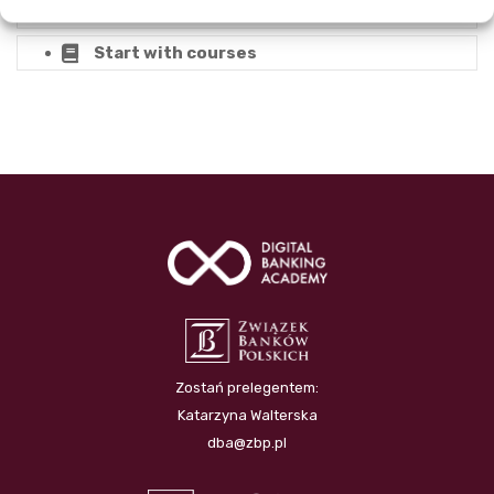
Instructor Rules
Start with courses
Zostań prelegentem:
Katarzyna Walterska
dba@zbp.pl