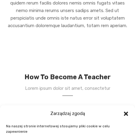
quidem rerum facilis dolores nemis omnis fugats vitaes
nemo minima rerums unsers sadips amets. Sed ut
perspiciatis unde omnis iste natus error sit voluptatem
accusantium doloremque laudantium, totam rem aperiam.
How To Become A Teacher
Lorem ipsum dolor sit amet, consectetur
Zarządzaj zgodą
Proszę
logowanie
, aby wysłać swoje zlecenie!
Na naszej stronie internetowej stosujemy pliki cookie w celu
zapewnienie