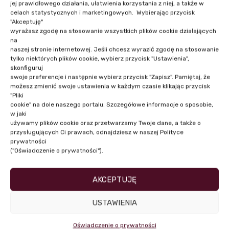
jej prawidłowego działania, ułatwienia korzystania z niej, a także w
celach statystycznych i marketingowych. Wybierając przycisk
"Akceptuję"
wyrażasz zgodę na stosowanie wszystkich plików cookie działających
na
naszej stronie internetowej. Jeśli chcesz wyrazić zgodę na stosowanie
Become an Instructor
tylko niektórych plików cookie, wybierz przycisk "Ustawienia",
skonfiguruj
It is a long established fact that a reader will be
swoje preferencje i następnie wybierz przycisk "Zapisz". Pamiętaj, że
możesz zmienić swoje ustawienia w każdym czasie klikając przycisk
distracted by the readable content of a page when
"Pliki
looking at its layout. The point of using Lorem Ipsum
cookie" na dole naszego portalu. Szczegółowe informacje o sposobie,
w jaki
is that it has a more-or-less normal distribution of
używamy plików cookie oraz przetwarzamy Twoje dane, a także o
letters, as opposed to using 'Content here, content
przysługujących Ci prawach, odnajdziesz w naszej Polityce
here', making it look like readable English.
prywatności
("Oświadczenie o prywatności").
Many desktop publishing packages and web page
AKCEPTUJĘ
editors now use Lorem Ipsum as their default model
text, and a search for 'lorem ipsum' will uncover many
USTAWIENIA
web sites still in their infancy.
Oświadczenie o prywatności